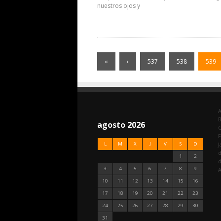
nuestros ojos y
«
‹
537
538
539
A
agosto 2026
C
F
L
M
X
J
V
S
D
J
d
1
2
3
4
5
6
7
8
9
A
10
11
12
13
14
15
16
17
18
19
20
21
22
23
24
25
26
27
28
29
30
31