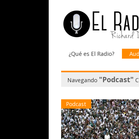
¿Qué es El Radio?
Aud
"Podcast"
Navegando
C
Podcast