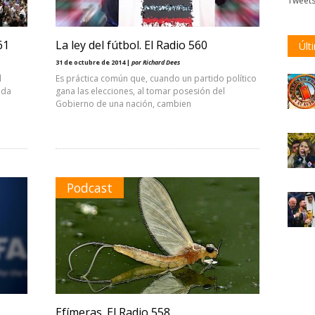
Tweet
61
La ley del fútbol. El Radio 560
Últ
31 de octubre de 2014 |
por Richard Dees
l
Es práctica común que, cuando un partido político
 da
gana las elecciones, al tomar posesión del
Gobierno de una nación, cambien
Podcast
Efímeras. El Radio 558