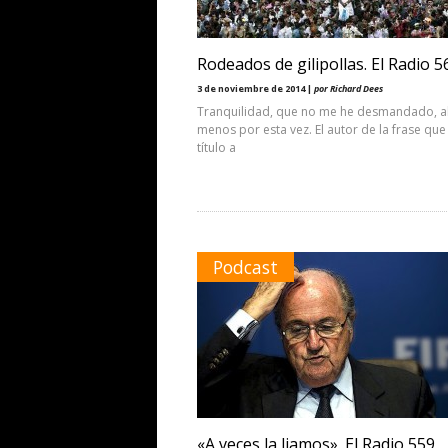
Rodeados de gilipollas. El Radio 5
3 de noviembre de 2014 |
por Richard Dees
Tranquilidad, que no me he desmandado, a
menos por esta vez. El autor de la frase que
título a
Podcast
«A veces la liamos». El Radio 559