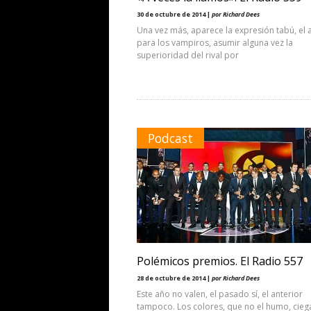
30 de octubre de 2014 |
por Richard Dees
Una vez más, aparece la expresión tabú, el 
para los vampiros, asumir alguna vez la
superioridad del rival por
Podcast
Polémicos premios. El Radio 557
28 de octubre de 2014 |
por Richard Dees
Este año no valen, el pasado sí, el anterior
tampoco. Los colores, que no el humo, cieg