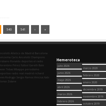
540
541
›
»
ncelotti
Atletico de Madrid
Barcelona
Benzema
Carlo Ancelotti
Champions
Hemeroteca
ristiano Ronaldo
deportes
el radio
lorentino Pérez
fútbol
Gareth Bale
julio 2026
marzo 2020
avier Tebas
Mbappe
periodismo
junio 2026
eportivo
radio
real madrid
richard
febrero 2020
dees
Rodrygo
Sergio Ramos
Vinicius
Xabi
mayo 2026
lonso
Zidane
enero 2020
abril 2026
diciembre 2019
marzo 2026
noviembre 2019
febrero 2026
octubre 2019