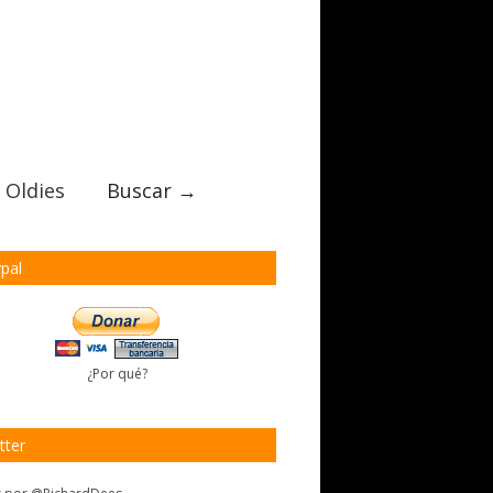
 Oldies
Buscar →
pal
¿Por qué?
tter