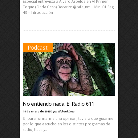
Especial entrevista a Álvaro Arbeloa en Al Primer
Toque (Onda Cero) Becario: @rafa_nmj . Min. 01 Seg.
43 – Introducción
Podcast
No entiendo nada. El Radio 611
19 de enero de 2015 |
por Richard Dees
Si, para formarme una opinión, tuviera que guiarme
por lo que escucho en los distintos programas de
radio, hace ya