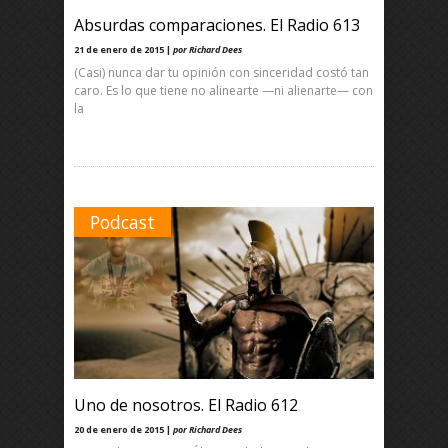
Absurdas comparaciones. El Radio 613
21 de enero de 2015 |
por Richard Dees
(Casi) nunca dar tu opinión con sinceridad costó tan
caro. Es lo que tiene no alinearte —ni alienarte— con
la
Podcast
Uno de nosotros. El Radio 612
20 de enero de 2015 |
por Richard Dees