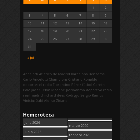
1
2
3
4
5
6
7
8
9
10
11
12
13
14
15
16
17
18
19
20
21
22
23
24
25
26
27
28
29
30
31
« Jul
Ancelotti
Atletico de Madrid
Barcelona
Benzema
Carlo Ancelotti
Champions
Cristiano Ronaldo
deportes
el radio
Florentino Pérez
fútbol
Gareth
Bale
Javier Tebas
Mbappe
periodismo deportivo
radio
real madrid
richard dees
Rodrygo
Sergio Ramos
Vinicius
Xabi Alonso
Zidane
Hemeroteca
julio 2026
marzo 2020
junio 2026
febrero 2020