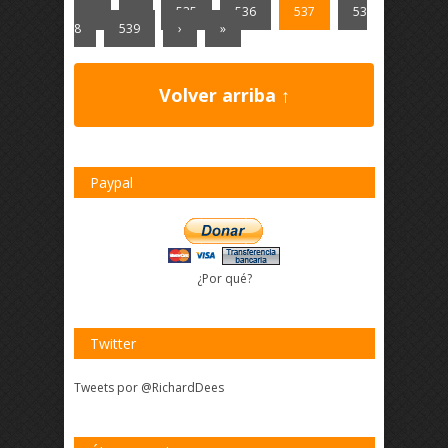
«
‹
535
536
537
53
8
539
›
»
Volver arriba ↑
Paypal
¿Por qué?
Twitter
Tweets por @RichardDees