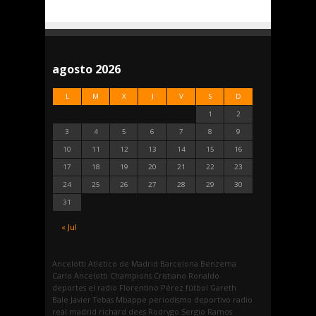
agosto 2026
L
M
X
J
V
S
D
1
2
3
4
5
6
7
8
9
10
11
12
13
14
15
16
17
18
19
20
21
22
23
24
25
26
27
28
29
30
31
« Jul
Ancelotti
Atletico de Madrid
Barcelona
Benzema
Carlo Ancelotti
Champions
Cristiano Ronaldo
deportes
el radio
Florentino Pérez
fútbol
Gareth
Bale
Javier Tebas
Mbappe
periodismo deportivo
radio
real madrid
richard dees
Rodrygo
Sergio Ramos