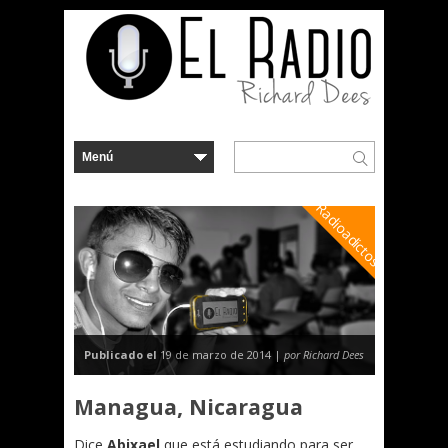
Radioadictos
Publicado el
19 de marzo de 2014 |
por Richard Dees
Managua, Nicaragua
Dice
Abixael
que está estudiando para ser