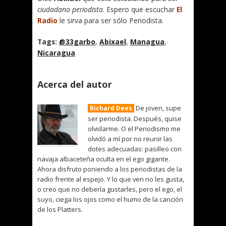
ciudadano periodista
. Espero que escuchar
El
Radio
le sirva para ser sólo Periodista.
Tags:
@33garbo
,
Abixael
,
Managua
,
Nicaragua
Acerca del autor
De joven, supe
Richard Dees
ser periodista. Después, quise
olvidarme. O el Periodismo me
olvidó a mí por no reunir las
dotes adecuadas: pasilleo con
navaja albaceteña oculta en el ego gigante.
Ahora disfruto poniendo a los periodistas de la
radio frente al espejo. Y lo que ven no les gusta,
o creo que no debería gustarles, pero el ego, el
suyo, ciega los ojos como el humo de la canción
de los Platters.