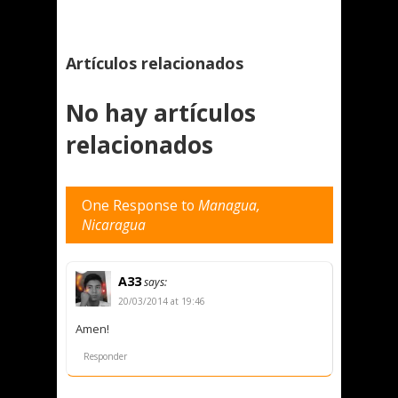
Artículos relacionados
No hay artículos
relacionados
One Response to
Managua,
Nicaragua
A33
says:
20/03/2014 at 19:46
Amen!
Responder