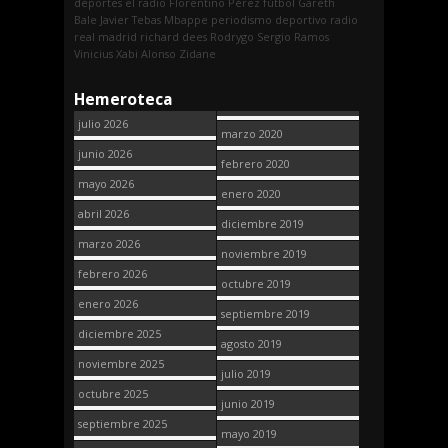
deportes
el radio
Florentino Pérez
fútbol
Gareth
Bale
Javier Tebas
Mbappe
periodismo deportivo
radio
real madrid
richard dees
Rodrygo
Sergio Ramos
Vinicius
Xabi Alonso
Zidane
Hemeroteca
julio 2026
marzo 2020
junio 2026
febrero 2020
mayo 2026
enero 2020
abril 2026
diciembre 2019
marzo 2026
noviembre 2019
febrero 2026
octubre 2019
enero 2026
septiembre 2019
diciembre 2025
agosto 2019
noviembre 2025
julio 2019
octubre 2025
junio 2019
septiembre 2025
mayo 2019