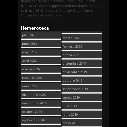
deportes
el radio
Florentino Pérez
fútbol
Gareth
Bale
Javier Tebas
Mbappe
periodismo deportivo
radio
real madrid
richard dees
Rodrygo
Sergio Ramos
Vinicius
Xabi Alonso
Zidane
Hemeroteca
julio 2026
marzo 2020
junio 2026
febrero 2020
mayo 2026
enero 2020
abril 2026
diciembre 2019
marzo 2026
noviembre 2019
febrero 2026
octubre 2019
enero 2026
septiembre 2019
diciembre 2025
agosto 2019
noviembre 2025
julio 2019
octubre 2025
junio 2019
septiembre 2025
mayo 2019