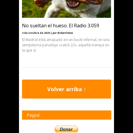
No sueltan el hueso. El Radio 3.059
3 de octubre de 2025 |
por Richard Dees
El Madrid está atrapado en un bucle infernal, en una
sempiterna paradoja «catch 22», aquella trampa en
la que si
Volver arriba ↑
Paypal