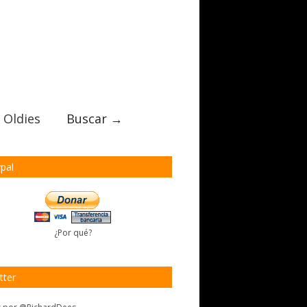
 Oldies
Buscar →
pal
¿Por qué?
tter