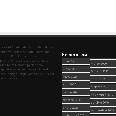
ncelotti
Atletico de Madrid
Barcelona
Benzema
Carlo Ancelotti
Champions
Hemeroteca
ristiano Ronaldo
deportes
el radio
lorentino Pérez
fútbol
Gareth Bale
julio 2026
marzo 2020
avier Tebas
Mbappe
periodismo
junio 2026
eportivo
radio
real madrid
richard
febrero 2020
dees
Rodrygo
Sergio Ramos
Vinicius
Xabi
mayo 2026
lonso
Zidane
enero 2020
abril 2026
diciembre 2019
marzo 2026
noviembre 2019
febrero 2026
octubre 2019
enero 2026
septiembre 2019
diciembre 2025