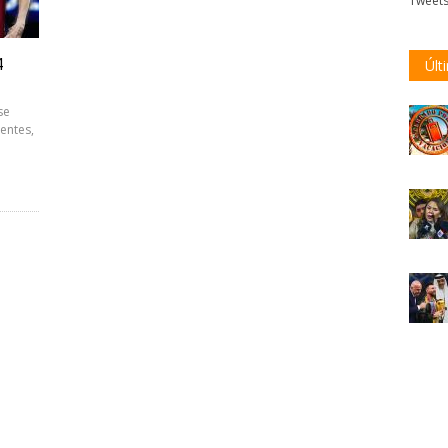
Tweet
4
Últ
se
ientes,