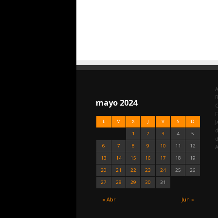
A
mayo 2024
C
F
L
M
X
J
V
S
D
J
d
1
2
3
4
5
6
7
8
9
10
11
12
A
13
14
15
16
17
18
19
20
21
22
23
24
25
26
27
28
29
30
31
« Abr
Jun »