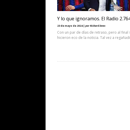
Y lo que ignoramos. El Radio 2.76
23 de mayo de 2024 |
por Richard Dees
Con un par de días de retraso, pero al final 
hicieron eco de la noticia. Tal vez a regañad