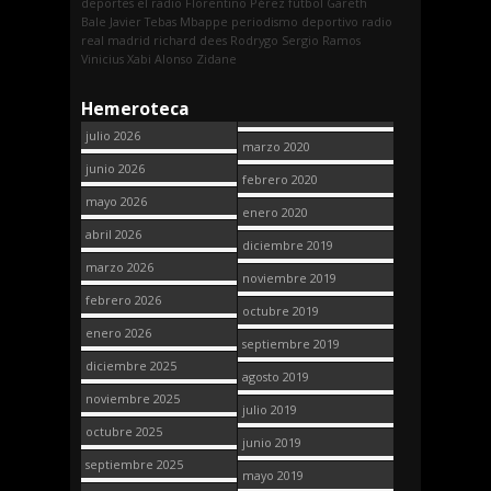
deportes
el radio
Florentino Pérez
fútbol
Gareth
Bale
Javier Tebas
Mbappe
periodismo deportivo
radio
real madrid
richard dees
Rodrygo
Sergio Ramos
Vinicius
Xabi Alonso
Zidane
Hemeroteca
julio 2026
marzo 2020
junio 2026
febrero 2020
mayo 2026
enero 2020
abril 2026
diciembre 2019
marzo 2026
noviembre 2019
febrero 2026
octubre 2019
enero 2026
septiembre 2019
diciembre 2025
agosto 2019
noviembre 2025
julio 2019
octubre 2025
junio 2019
septiembre 2025
mayo 2019