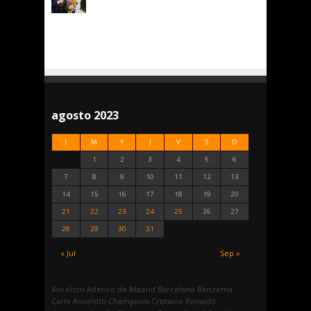
agosto 2023
L
M
X
J
V
S
D
1
2
3
4
5
6
7
8
9
10
11
12
13
14
15
16
17
18
19
20
21
22
23
24
25
26
27
28
29
30
31
« Jul
Sep »
Ancelotti
Atletico de Madrid
Barcelona
Benzema
Carlo Ancelotti
Champions
Cristiano Ronaldo