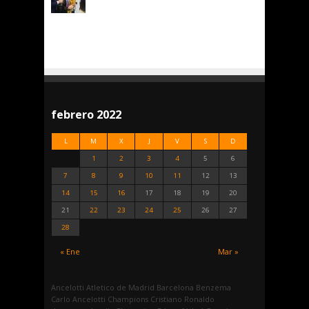
febrero 2022
L
M
X
J
V
S
D
1
2
3
4
5
6
7
8
9
10
11
12
13
14
15
16
17
18
19
20
21
22
23
24
25
26
27
28
« Ene
Mar »
Ancelotti
Atletico de Madrid
Barcelona
Benzema
Carlo Ancelotti
Champions
Cristiano Ronaldo