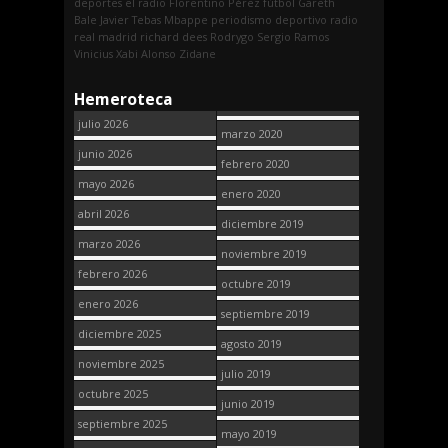
deportes
el radio
Florentino Pérez
fútbol
Gareth
Bale
Javier Tebas
Mbappe
periodismo deportivo
radio
real madrid
richard dees
Rodrygo
Sergio Ramos
Vinicius
Xabi Alonso
Zidane
Hemeroteca
julio 2026
marzo 2020
junio 2026
febrero 2020
mayo 2026
enero 2020
abril 2026
diciembre 2019
marzo 2026
noviembre 2019
febrero 2026
octubre 2019
enero 2026
septiembre 2019
diciembre 2025
agosto 2019
noviembre 2025
julio 2019
octubre 2025
junio 2019
septiembre 2025
mayo 2019