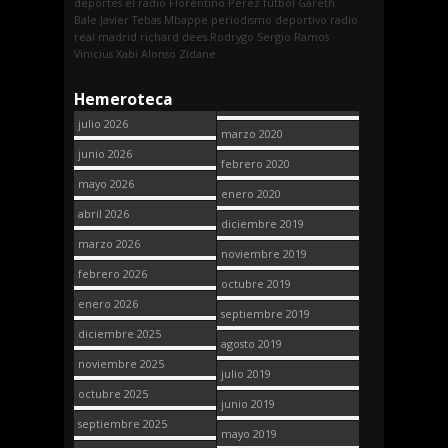
deportes
el radio
Florentino Pérez
fútbol
Gareth
Bale
Javier Tebas
Mbappe
periodismo deportivo
radio
real madrid
richard dees
Rodrygo
Sergio Ramos
Vinicius
Xabi Alonso
Zidane
Hemeroteca
julio 2026
marzo 2020
junio 2026
febrero 2020
mayo 2026
enero 2020
abril 2026
diciembre 2019
marzo 2026
noviembre 2019
febrero 2026
octubre 2019
enero 2026
septiembre 2019
diciembre 2025
agosto 2019
noviembre 2025
julio 2019
octubre 2025
junio 2019
septiembre 2025
mayo 2019