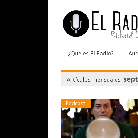
¿Qué es El Radio?
Aud
sep
Artículos mensuales:
Podcast