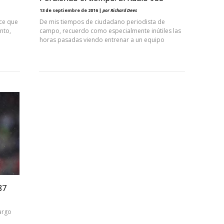
13 de septiembre de 2016 |
por Richard Dees
ece que
De mis tiempos de ciudadano periodista de
nto,
campo, recuerdo como especialmente inútiles las
horas pasadas viendo entrenar a un equipo
87
argo