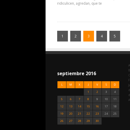
ridiculicen, agredan, que te
1
2
3
4
5
A
septiembre 2016
C
F
L
M
X
J
V
S
D
J
d
1
2
3
4
5
6
7
8
9
10
11
A
12
13
14
15
16
17
18
19
20
21
22
23
24
25
26
27
28
29
30