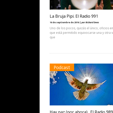
La Bruja Pipi. El Radio 991
16 de septiembre de 2016 |
por Richard Dees
Uno de los pocos, quizás el único, oficios en
que está permitido equivocarse una y otra v
que
Podcast
Hay paz (por ahora) . El Radio 989