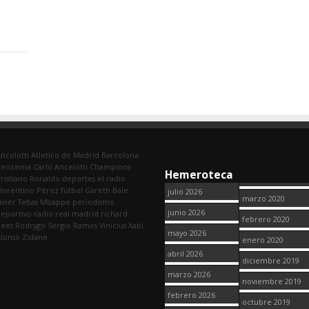
ncelotti
Atletico de Madrid
Barcelona
Benzema
Carlo Ancelotti
Champions
Hemeroteca
ristiano Ronaldo
deportes
el radio
lorentino Pérez
fútbol
Gareth Bale
julio 2026
marzo 2020
avier Tebas
Mbappe
periodismo
junio 2026
eportivo
radio
real madrid
richard
febrero 2020
dees
Rodrygo
Sergio Ramos
Vinicius
Xabi
mayo 2026
lonso
Zidane
enero 2020
abril 2026
diciembre 2019
marzo 2026
noviembre 2019
febrero 2026
octubre 2019