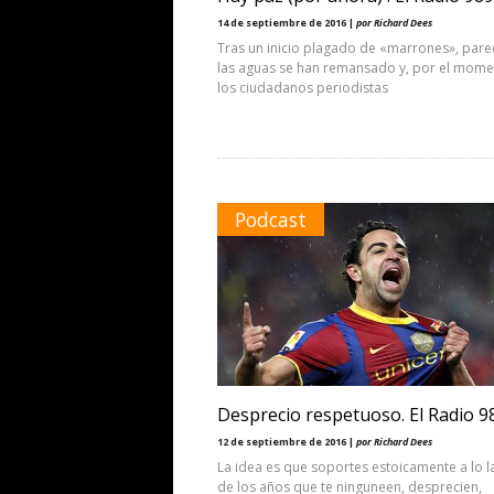
14 de septiembre de 2016 |
por Richard Dees
Tras un inicio plagado de «marrones», par
las aguas se han remansado y, por el mome
los ciudadanos periodistas
Podcast
Desprecio respetuoso. El Radio 9
12 de septiembre de 2016 |
por Richard Dees
La idea es que soportes estoicamente a lo l
de los años que te ninguneen, desprecien,