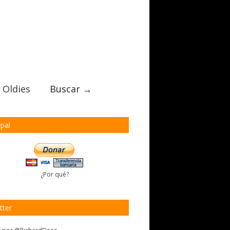
 Oldies
Buscar →
pal
¿Por qué?
tter