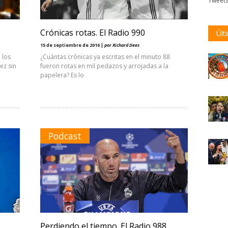
Tweet
Crónicas rotas. El Radio 990
Últ
15 de septiembre de 2016 |
por Richard Dees
 los
¿Cuántas crónicas ya escritas en el minuto 88
ez sin
fueron rotas en mil pedazos y arrojadas a la
papelera? Es lo
Podcast
Perdiendo el tiempo. El Radio 988