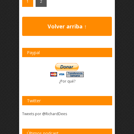
1
2
Volver arriba ↑
Paypal
¿Por qué?
Twitter
Tweets por @RichardDees
Últimos podcast