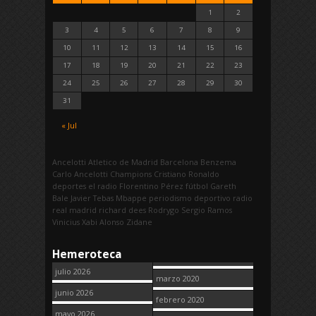
1
2
3
4
5
6
7
8
9
10
11
12
13
14
15
16
17
18
19
20
21
22
23
24
25
26
27
28
29
30
31
« Jul
Ancelotti
Atletico de Madrid
Barcelona
Benzema
Carlo Ancelotti
Champions
Cristiano Ronaldo
deportes
el radio
Florentino Pérez
fútbol
Gareth
Bale
Javier Tebas
Mbappe
periodismo deportivo
radio
real madrid
richard dees
Rodrygo
Sergio Ramos
Vinicius
Xabi Alonso
Zidane
Hemeroteca
julio 2026
marzo 2020
junio 2026
febrero 2020
mayo 2026