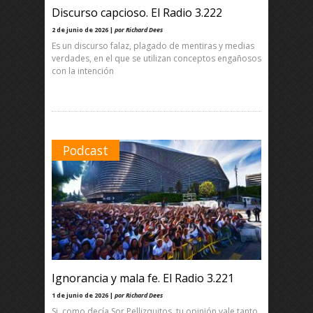
Discurso capcioso. El Radio 3.222
2 de junio de 2026 |
por Richard Dees
Es un discurso falaz, plagado de mentiras y medias
verdades, en el que se utilizan conceptos engañosos
con la intención
Podcast
Ignorancia y mala fe. El Radio 3.221
1 de junio de 2026 |
por Richard Dees
Si, como decía Sor Pellizquitos, tu opinión vale tanto