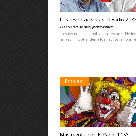
Los reventadísimos. El Radio 2.24
23 de febrero de 2022 |
por Richard Dees
Lo suyo no es un análisis profesional. No les
la razón, no atienden a los hechos, sino al r
Podcast
Más revolcones. El Radio 1.153