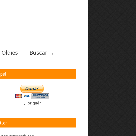
 Oldies
Buscar →
pal
¿Por qué?
tter