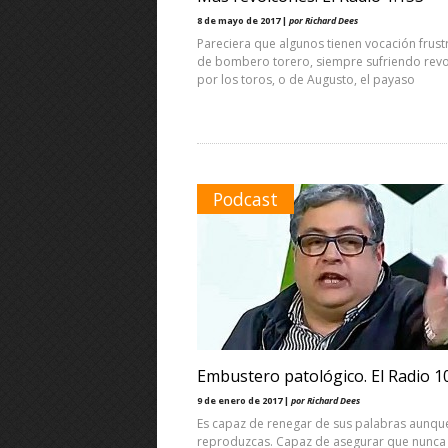
8 de mayo de 2017 |
por Richard Dees
Pareciera que algunos tienen vocación frus
de bombero torero, siempre sufriendo rev
por los toros, o de Augusto, el payaso
Podcast
Embustero patológico. El Radio 1
9 de enero de 2017 |
por Richard Dees
Es capaz de renegar de sus palabras aunque
reproduzcas. Capaz de asegurar que nunca