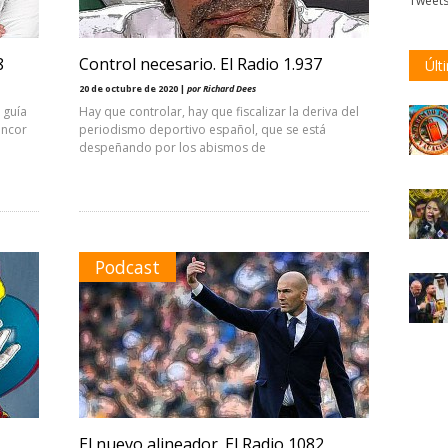
Tweet
8
Control necesario. El Radio 1.937
Últ
20 de octubre de 2020 |
por Richard Dees
 guía
Hay que controlar, hay que fiscalizar la deriva del
encor
periodismo deportivo español, que se está
despeñando por los abismos de
Podcast
El nuevo alineador. El Radio 1082