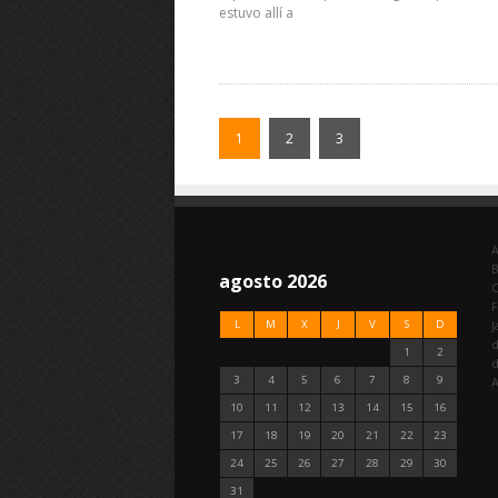
estuvo allí a
1
2
3
A
agosto 2026
C
F
L
M
X
J
V
S
D
J
d
1
2
3
4
5
6
7
8
9
A
10
11
12
13
14
15
16
17
18
19
20
21
22
23
24
25
26
27
28
29
30
31